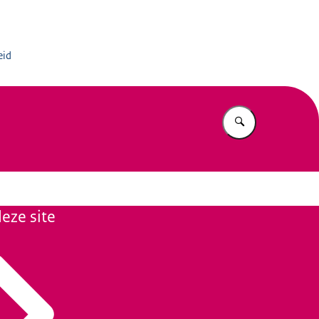
rmatiedienst
eid
Vul in wat u z
eze site