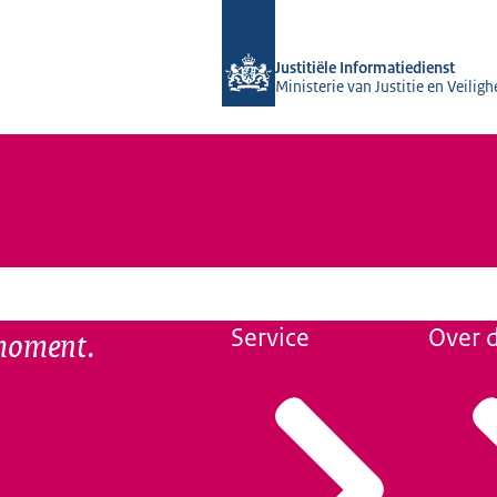
Naar de homepage van Justitiële Info
Justitiële Informatiedienst
Ministerie van Justitie en Veiligh
 moment.
Service
Over d