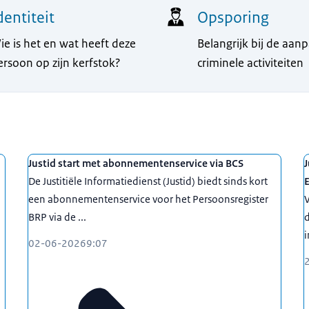
dentiteit
Opsporing
ie is het en wat heeft deze
Belangrijk bij de aan
ersoon op zijn kerfstok?
criminele activiteiten
Justid start met abonnementenservice via BCS
J
De Justitiële Informatiedienst (Justid) biedt sinds kort
een abonnementenservice voor het Persoonsregister
V
BRP via de ...
i
02-06-2026
9:07