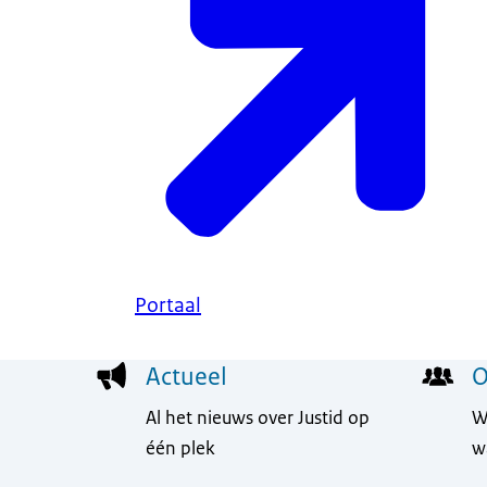
Portaal
Menu
Actueel
O
Al het nieuws over Justid op
W
één plek
w