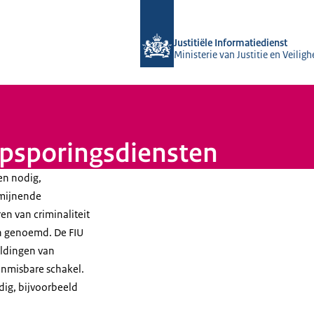
Naar de homepage van Justitiële Info
Justitiële Informatiedienst
Ministerie van Justitie en Veiligh
psporingsdiensten
en nodig,
rmijnende
en van criminaliteit
en genoemd. De FIU
eldingen van
onmisbare schakel.
dig, bijvoorbeeld