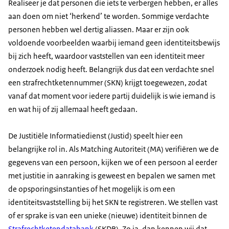
Realiseer je dat personen die iets te verbergen hebben, er alles
aan doen om niet ‘herkend’ te worden. Sommige verdachte
personen hebben wel dertig aliassen. Maar er zijn ook
voldoende voorbeelden waarbij iemand geen identiteitsbewijs
bij zich heeft, waardoor vaststellen van een identiteit meer
onderzoek nodig heeft. Belangrijk dus dat een verdachte snel
een strafrechtketennummer (SKN) krijgt toegewezen, zodat
vanaf dat moment voor iedere partij duidelijk is wie iemand is
en wat hij of zij allemaal heeft gedaan.
De Justitiële Informatiedienst (Justid) speelt hier een
belangrijke rol in. Als Matching Autoriteit (MA) verifiëren we de
gegevens van een persoon, kijken we of een persoon al eerder
met justitie in aanraking is geweest en bepalen we samen met
de opsporingsinstanties of het mogelijk is om een
identiteitsvaststelling bij het SKN te registreren. We stellen vast
of er sprake is van een unieke (nieuwe) identiteit binnen de
Strafrechtketendatabank
(SKDB). Zo ja, dan kennen wij dat