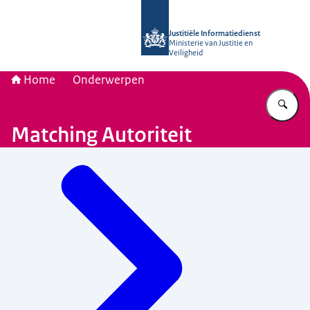
Naar de homepage van Justitiële Inf
Justitiële Informatiedienst
Ministerie van Justitie en
Veiligheid
Home
Onderwerpen
Vu
Matching Autoriteit
Menu