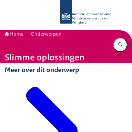
Naar de homepage van Justitiële Inf
Justitiële Informatiedienst
Ministerie van Justitie en
Veiligheid
Home
Onderwerpen
Vu
Slimme oplossingen
Meer over dit onderwerp