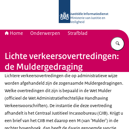
Naar de homepage van Justitiële Inf
Justitiële Informatiedienst
Ministerie van Justitie en
Veiligheid
Home
Onderwerpen
Strafblad
Vu
Lichte verkeersovertredingen:
de Muldergedraging
Lichtere verkeersovertredingen die op administratieve wijze
worden afgehandeld zijn de zogenaamde Muldergedragingen.
Welke overtredingen dit zijn is bepaald in de Wet Mulder
(officieel de Wet Administratiefrechtelijke Handhaving
Verkeersvoorschriften). De instantie die deze overtreding
afhandelt is het Centraal Justitieel Incassobureau (CJIB). Krijgt u
een brief van het CJIB met daarop een M (van ‘Mulder’) in de
rechter bovenhoek, dan heeft de daarin genoemde sanctie