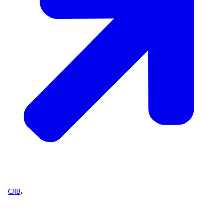
CJIB
.