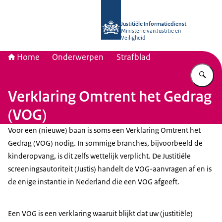
Naar de homepage van Justitiële Inf
Justitiële Informatiedienst
Ministerie van Justitie en
Veiligheid
Home
Onderwerpen
Strafblad
Vu
Verklaring Omtrent het Gedrag
(VOG)
Voor een (nieuwe) baan is soms een Verklaring Omtrent het
Gedrag (VOG) nodig. In sommige branches, bijvoorbeeld de
kinderopvang, is dit zelfs wettelijk verplicht. De Justitiële
screeningsautoriteit (Justis) handelt de VOG-aanvragen af en is
de enige instantie in Nederland die een VOG afgeeft.
Een VOG is een verklaring waaruit blijkt dat uw (justitiële)