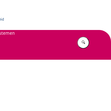
rmatiedienst
eid
ystemen
Vul in wat u z