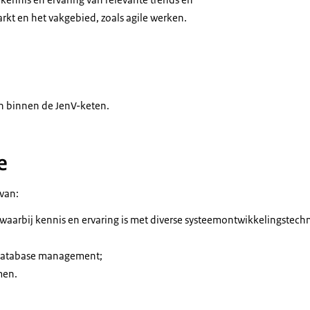
rkt en het vakgebied, zoals agile werken.
ijn binnen de JenV-keten.
e
 van:
aarbij kennis en ervaring is met diverse systeemontwikkelingstech
 database management;
men.