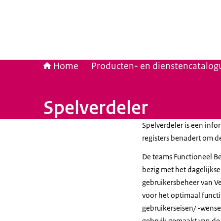
Home
Producten- en dienstencatalog
Spelverdeler
Spelverdeler is een info
registers benadert om de
De teams Functioneel B
bezig met het dagelijks
gebruikersbeheer van Ve
voor het optimaal funct
gebruikerseisen/ -wense
gebruik gemaakt van de 