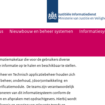
Naar de homepage van Justitiële Info
Justitiële Informatiedienst
Ministerie van Justitie en Veiligh
us
Nieuwbouw en beheer systemen
Informaties
rmatiemakelaar die voor de gebruikers diverse
 informatie op te halen en beschikbaar te stellen.
eheer en Technisch applicatiebeheer houden zich
e beheer, onderhoud, (door)ontwikkeling en
rificatiemodule. De teams zijn verantwoordelijk
ioneren van dit informatiesysteem conform de
n en afspraken met opdrachtgevers. Hierbij wordt
kennis en ervaring van relevante trends en