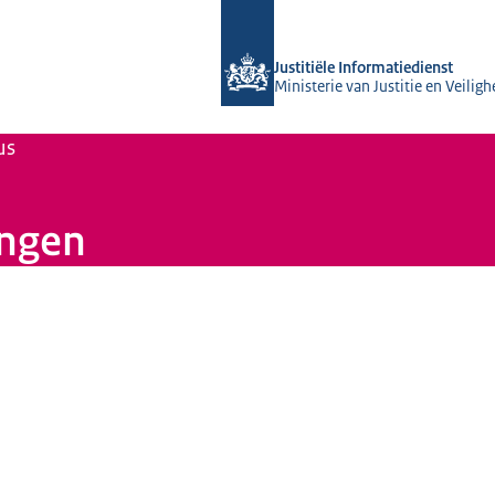
Naar de homepage van Justitiële Info
Justitiële Informatiedienst
Ministerie van Justitie en Veiligh
us
ingen