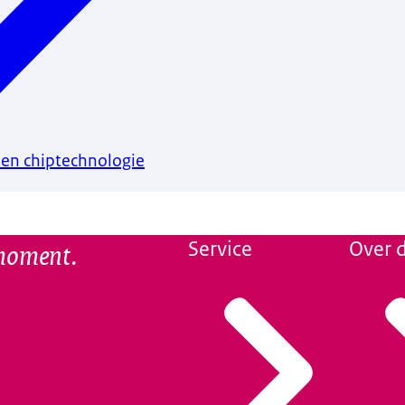
 en chiptechnologie
 moment.
Service
Over d