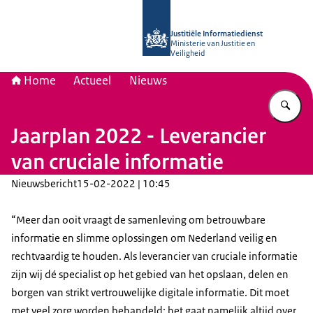
Naar de homepage van Justitiële Inf
Justitiële Informatiedienst
Ministerie van Justitie en
Veiligheid
Home
Actueel
Nieuws
Vu
Jaarplan 2022 - Leverancier
van cruciale informatie
Nieuwsbericht
15-02-2022 | 10:45
“Meer dan ooit vraagt de samenleving om betrouwbare
informatie en slimme oplossingen om Nederland veilig en
rechtvaardig te houden. Als leverancier van cruciale informatie
zijn wij dé specialist op het gebied van het opslaan, delen en
borgen van strikt vertrouwelijke digitale informatie. Dit moet
met veel zorg worden behandeld: het gaat namelijk altijd over