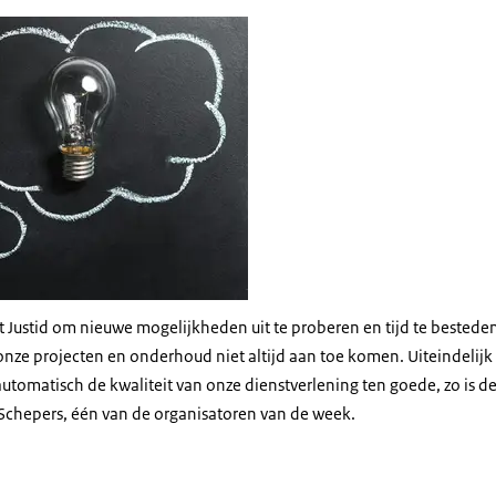
eilamp ligt op een schoolbord in een krijttekening van een denkballon
 Justid om nieuwe mogelijkheden uit te proberen en tijd te bested
 onze projecten en onderhoud niet altijd aan toe komen. Uiteindelij
automatisch de kwaliteit van onze dienstverlening ten goede, zo is d
chepers, één van de organisatoren van de week.