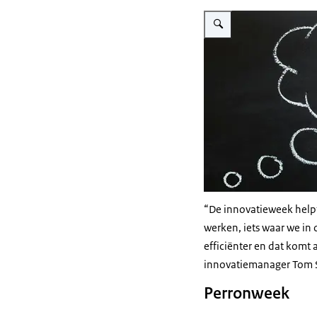
Vergroot afbeelding Een glo
“De innovatieweek helpt
werken, iets waar we in
efficiënter en dat komt 
innovatiemanager Tom S
Perronweek