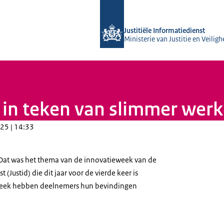
Naar de homepage van Justitiële Info
Justitiële Informatiedienst
Ministerie van Justitie en Veiligh
 in teken van slimmer wer
25 | 14:33
Dat was het thema van de innovatieweek van de
t (Justid) die dit jaar voor de vierde keer is
eek hebben deelnemers hun bevindingen