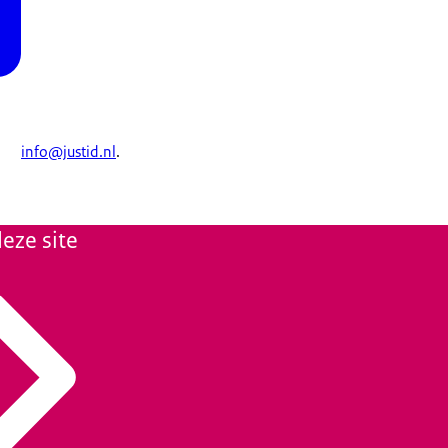
info@justid.nl
.
eze site