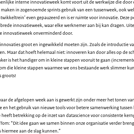
enlijke interne innovatieweek komt voort uit de werkwijze die doo
 Ze maken in zogenoemde sprints gebruik van een tussenweek, ook 
ntwikkeltrein’ even gepauzeerd en is er ruimte voor innovatie. Dez
d-brede innovatieweek, waar elke werknemer aan bij kan dragen. Uite
 de innovatieweek onverminderd door.
nnovaties groot en ingewikkeld moeten zijn. Zoals de introductie van
n. Maar dat hoeft helemaal niet: innoveren kan door alles op de sc
vaker is het handiger om in kleine stappen vooruit te gaan (increment
 om die kleine stappen waarmee we ons bestaande werk slimmer kun
s groots!
aar de afgelopen week aan is gewerkt zijn onder meer het tonen va
hte en het gebruik van nieuwe tools voor betere samenwerking tussen
 heeft betrekking op de inzet van datascience voor consistente ker
 Tom: “Dit idee gaan we samen binnen onze organisatie verder brenge
a’s hiermee aan de slag kunnen.”