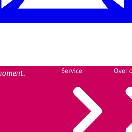
 moment.
Service
Over d