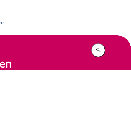
rmatiedienst
eid
Vul in wat u z
ken