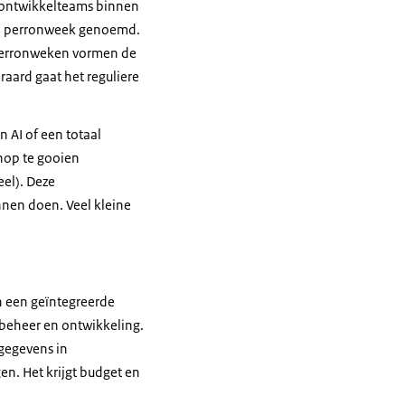
r ontwikkelteams binnen
wel perronweek genoemd.
e perronweken vormen de
raard gaat het reguliere
 AI of een totaal
hop te gooien
eel). Deze
nen doen. Veel kleine
n een geïntegreerde
 beheer en ontwikkeling.
ngegevens in
n. Het krijgt budget en