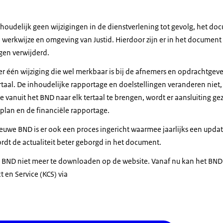
oudelijk geen wijzigingen in de dienstverlening tot gevolg, het docum
 werkwijze en omgeving van Justid. Hierdoor zijn er in het documen
gen verwijderd.
r één wijziging die wel merkbaar is bij de afnemers en opdrachtgever
taal. De inhoudelijke rapportage en doelstellingen veranderen niet,
 vanuit het BND naar elk tertaal te brengen, wordt er aansluiting gez
plan en de financiële rapportage.
euwe BND is er ook een proces ingericht waarmee jaarlijks een upda
rdt de actualiteit beter geborgd in het document.
et BND niet meer te downloaden op de website. Vanaf nu kan het BN
t en Service (KCS) via