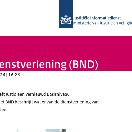
Naar de homepage van Justitiële Info
Justitiële Informatiedienst
Ministerie van Justitie en Veiligh
enstverlening (BND)
26 | 16:26
eft Justid een vernieuwd Basisniveau
et BND beschrijft wat er van de dienstverlening van
den.
omde foto van de handen van twee mensen, de ene persoon houdt een blad va