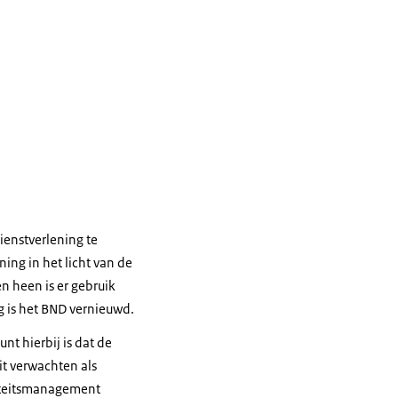
ienstverlening te
ing in het licht van de
n heen is er gebruik
g is het BND vernieuwd.
nt hierbij is dat de
it verwachten als
uïteitsmanagement