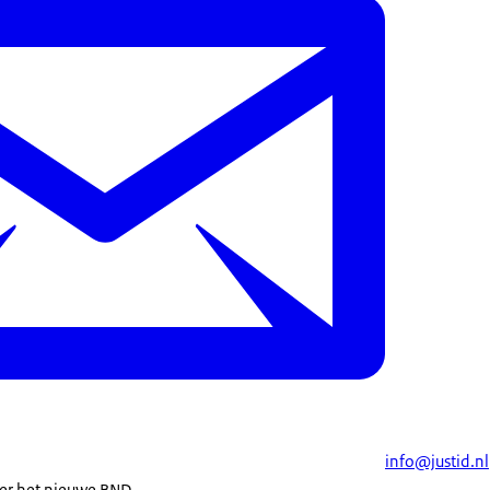
info@justid.nl
er het nieuwe BND.