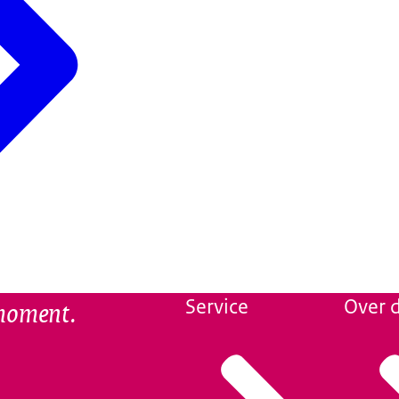
 moment.
Service
Over d