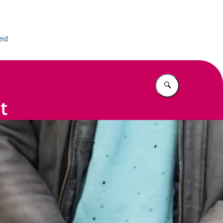
rmatiedienst
eid
Vul in wat u z
t