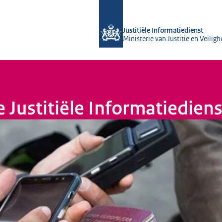
Naar de homepage van Justitiële Info
Justitiële Informatiedienst
Ministerie van Justitie en Veiligh
 Justitiële Informatiediens