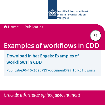
Naar de homepage van Justitiële Inf
Justitiële Informatiedienst
Ministerie van Justitie en
Veiligheid
Home
Publicaties
Vu
Examples of workflows in CDD
Download in het Engels:
Examples of
workflows in CDD
Publicatie
30-10-2025
PDF-document
589.13 KB
1 pagina
Cruciale informatie op het juiste moment.