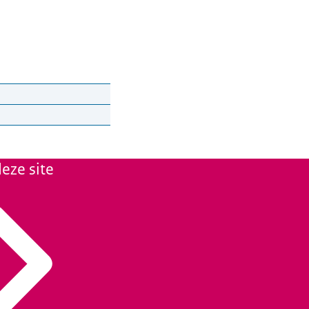
 van Justitie en
een tafel:)
eze site