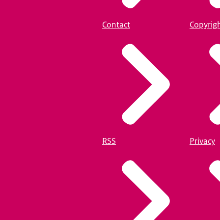
obeerd het compact te beschrijven.
 Er waren twee tafels:
Contact
Copyrig
 tafel en één praktijktafel,
p 'de identiteitsvaststelling in de strafrechtketen'.
at al vele jaren speelt en nog volop in ontwikkeling is.
erschillende partijen hebben we mogen horen
wikkeling hebben beleefd en waar ze nu staan.
ullen we zeker ook aantoonbaar moeten maken
rking iets oplevert in de kwaliteit van de data.
t dan over die verschillende bakken waar mensen in zitten,
ak' maar te gebruiken,
RSS
Privacy
at de kwaliteit van wat we opslaan en van wat we doen, omhooggaat
e gezien heb, is dat er gepassioneerde, betrokken mensen zijn
n voelen die er nog is in de strafrechtketen.
l goed met elkaar samen, we weten elkaar goed te vinden,
r nog dingen mis.
 om te zien dat eenieder daarvan baalt.
net over de constatering van fouten rondom identiteitsvaststelling,