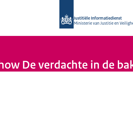
Naar de homepage van Justitiële Info
Justitiële Informatiedienst
Ministerie van Justitie en Veiligh
how De verdachte in de ba