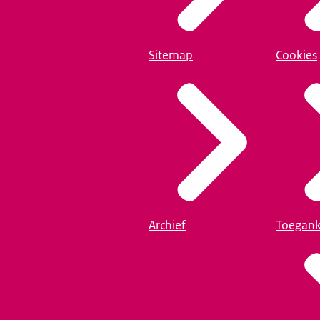
je moeten denken aan meer een uniforme manier
naar gaan kijken.
Sitemap
Cookies
 weten te krijgen dat iets wat begint bij opsporing,
 van een verdachte of een staandehouding,
n welke identiteitsgegevens bij welke zaak horen
van het begin tot het eind van het proces kunnen volgen.
aal zorgen dat dat product dat we leveren,
iteitsvaststelling, ontwijfelbaar is,
n zorgen hoeven te maken dat er iets misgaat in het proces.
 les is dat ik heb geprobeerd uit te leggen
s van identiteitsvaststelling,
ar een steentje aan bijdraagt.
Archief
Toegank
heel veel hebben te doen en te verbeteren
 het corrigeren van foute identiteit, het vernietigen van data.
my is er echt op gericht om op alle uitdagingen die er zijn,
groter worden en ook steeds moeilijker te doorgronden,
nisdeling met professionals onder elkaar mogelijk te maken.