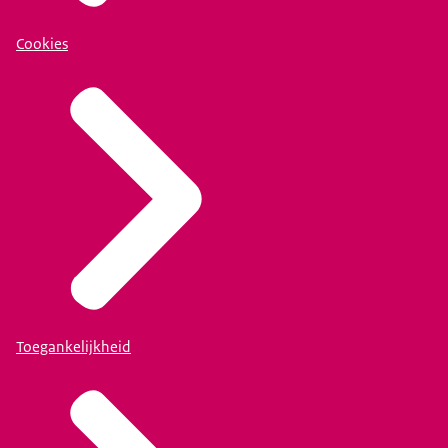
Cookies
https://justitieconnect.nl/fs-public/
.
Toegankelijkheid