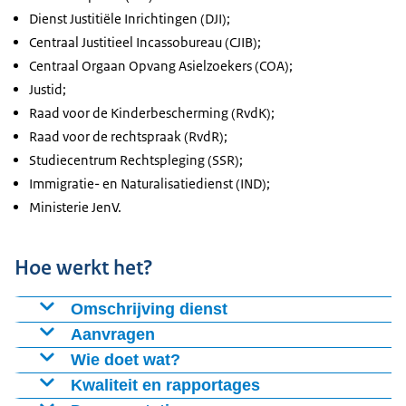
Dienst Justitiële Inrichtingen (DJI);
Centraal Justitieel Incassobureau (CJIB);
Centraal Orgaan Opvang Asielzoekers (COA);
Justid;
Raad voor de Kinderbescherming (RvdK);
Raad voor de rechtspraak (RvdR);
Studiecentrum Rechtspleging (SSR);
Immigratie- en Naturalisatiedienst (IND);
Ministerie JenV.
Hoe werkt het?
Omschrijving dienst
De Federatieve Service zorgt ervoor dat gebruikers
Aanvragen
kunnen inloggen op webapplicaties van JenV, zoals bijv.
Beschikbaarheid
Wie doet wat?
P-Direkt, Drife, DigiJust en het ketenportaal van het
Wat doet u?
Kwaliteit en rapportages
Deze dienst is beschikbaar voor alle organisaties die
CJIB. De dienst is er niet alleen voor JenV medewerkers,