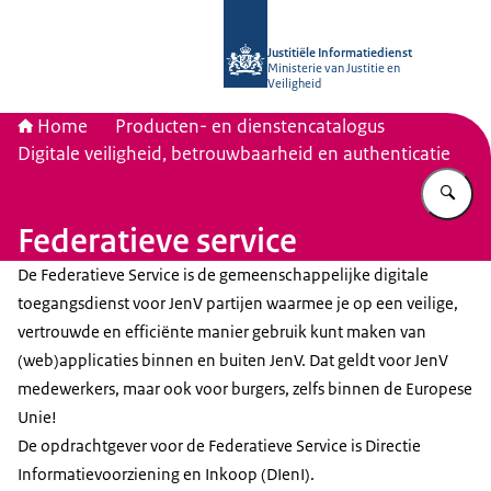
Naar de homepage van Justitiële Inf
Justitiële Informatiedienst
Ministerie van Justitie en
Veiligheid
Home
Producten- en dienstencatalogus
Digitale veiligheid, betrouwbaarheid en authenticatie
Vu
Federatieve service
De Federatieve Service is de gemeenschappelijke digitale
toegangsdienst voor JenV partijen waarmee je op een veilige,
vertrouwde en efficiënte manier gebruik kunt maken van
(web)applicaties binnen en buiten JenV. Dat geldt voor JenV
medewerkers, maar ook voor burgers, zelfs binnen de Europese
Unie!
De opdrachtgever voor de Federatieve Service is Directie
Informatievoorziening en Inkoop (DIenI).