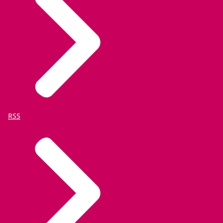
Product
Het strafrechtketennummer dat een verdachte of
veroordeelde in de strafrechtketen uniek
identificeert krachtens het derde lid van artikel 27b.
Aanvullende diensten / gelieerde diensten
Niet van toepassing,
RSS
info@justid.nl
.
Handleidingen
Niet van toepassing.
Overige documentatie
info@justid.nl
.
Niet van toepassing.
Kosten
Kosten worden voor zowel overheden als financiële