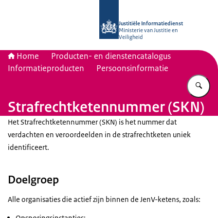
Naar de homepage van Justitiële Inf
Justitiële Informatiedienst
Ministerie van Justitie en
Veiligheid
Home
Producten- en dienstencatalogus
Informatieproducten
Persoonsinformatie
Vu
Strafrechtketennummer (SKN)
Het Strafrechtketennummer (SKN) is het nummer dat
verdachten en veroordeelden in de strafrechtketen uniek
identificeert.
Doelgroep
Alle organisaties die actief zijn binnen de JenV-ketens, zoals:
Opsporingsinstanties;