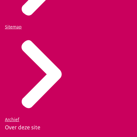
dienstverleners vooralsnog gefinancierd door de
opdrachtgever Directoraat-Generaal Rechtspleging en
Rechtshandhaving (DGRR). Eventuele doorbelasting
Sitemap
loopt via de Opdrachtgever. De kosten en P-capaciteit
die een aansluitende partij zelf maakt, dient door die
partij zelf gedragen te worden. Er is geen vergoeding of
P-capaciteit beschikbaar vanuit de opdrachtgever of
beheerder.
Start uw aanvraag
Het kunnen afnemen van deze dienst verloopt via een
intakeprocedure. Voor meer informatie of voor het
aanvragen van een dienst/product kunt u via de mail
contact opnemen met de afdeling Klant Contact en
Service van de Justitiële Informatiedienst. Het mailadres
Archief
is
Over deze site