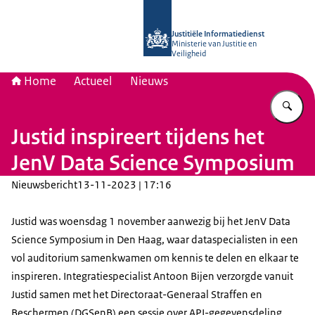
Naar de homepage van Justitiële Inf
Justitiële Informatiedienst
Ministerie van Justitie en
Veiligheid
Home
Actueel
Nieuws
Vu
Justid inspireert tijdens het
JenV Data Science Symposium
Nieuwsbericht
13-11-2023 | 17:16
Justid was woensdag 1 november aanwezig bij het JenV Data
Science Symposium in Den Haag, waar dataspecialisten in een
vol auditorium samenkwamen om kennis te delen en elkaar te
inspireren. Integratiespecialist Antoon Bijen verzorgde vanuit
Justid samen met het Directoraat-Generaal Straffen en
Beschermen (DGSenB) een sessie over API-gegevensdeling.