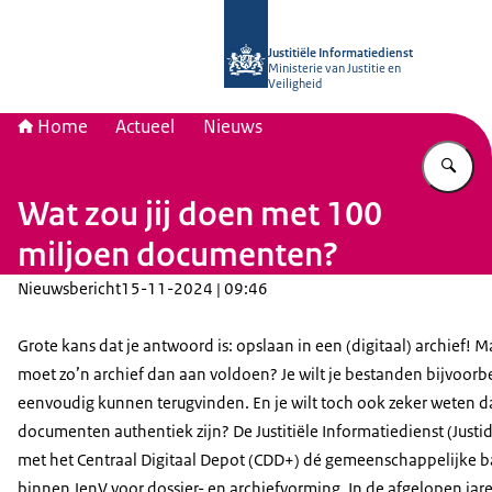
Naar de homepage van Justitiële Inf
Justitiële Informatiedienst
Ministerie van Justitie en
Veiligheid
Home
Actueel
Nieuws
Vu
Wat zou jij doen met 100
miljoen documenten?
Nieuwsbericht
15-11-2024 | 09:46
Grote kans dat je antwoord is: opslaan in een (digitaal) archief! 
moet zo’n archief dan aan voldoen? Je wilt je bestanden bijvoorb
eenvoudig kunnen terugvinden. En je wilt toch ook zeker weten da
documenten authentiek zijn? De Justitiële Informatiedienst (Justid
met het Centraal Digitaal Depot (CDD+) dé gemeenschappelijke b
binnen JenV voor dossier- en archiefvorming. In de afgelopen jaren