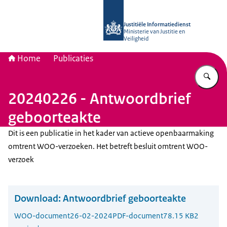
Naar de homepage van Justitiële Inf
Justitiële Informatiedienst
Ministerie van Justitie en
Veiligheid
Home
Publicaties
Vu
20240226 - Antwoordbrief
geboorteakte
Dit is een publicatie in het kader van actieve openbaarmaking
omtrent WOO-verzoeken. Het betreft besluit omtrent WOO-
verzoek
Download:
Antwoordbrief geboorteakte
WOO-document
26-02-2024
PDF-document
78.15 KB
2