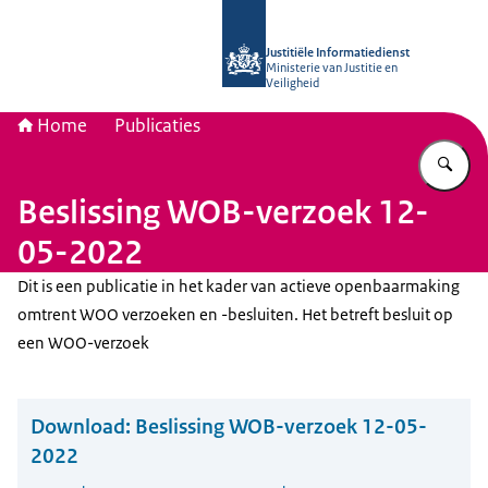
Naar de homepage van Justitiële Inf
Justitiële Informatiedienst
Ministerie van Justitie en
Veiligheid
Home
Publicaties
Vu
Beslissing WOB-verzoek 12-
05-2022
Dit is een publicatie in het kader van actieve openbaarmaking
omtrent WOO verzoeken en -besluiten. Het betreft besluit op
een WOO-verzoek
Download:
Beslissing WOB-verzoek 12-05-
2022