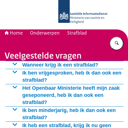
Naar de homepage van Justitiële Inf
Justitiële Informatiedienst
Ministerie van Justitie en
Veiligheid
Home
Onderwerpen
Strafblad
Vu
Veelgestelde vragen
Wanneer krijg ik een strafblad?
Als u met justitie in aanraking bent geweest kan het zijn dat het
Ik ben vrijgesproken, heb ik dan ook een
strafbare feit op uw strafblad komt te staan. Dat kan ook als u
strafblad?
niet bent vervolgd, als u bent vrijgesproken of als sprake is van
Bijna alle beslissingen van het Openbaar Ministerie of de rechter
Het Openbaar Ministerie heeft mijn zaak
ontslag van rechtsvervolging.
Zie pagina
worden geregistreerd, zo ook een sepot en een vrijspraak.
geseponeerd, heb ik dan ook een
Zie
strafblad?
pagina
Bijna alle beslissingen van het Openbaar Ministerie of de rechter
Ik ben minderjarig, heb ik dan ook een
worden geregistreerd, zo ook een sepot en een vrijspraak.
strafblad?
Zie
pagina
Voor alle jongeren vanaf 12 jaar die een strafbaar feit hebben
Ik heb een strafblad, krijg ik nu geen