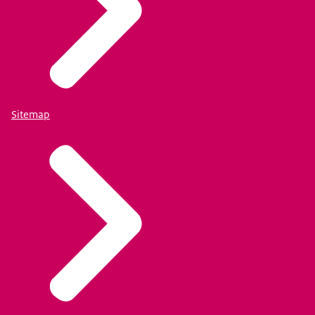
visum-of-een-werkvergunning-in-het-buitenland
Sitemap