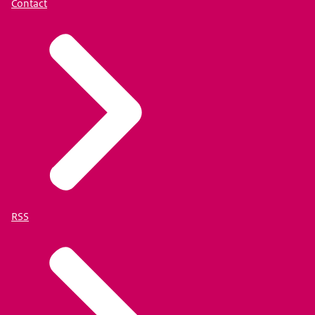
Contact
RSS
https://www.justis.nl/service-contact/veelgestelde-
vragen/vog/hoe-vraag-ik-een-vog-aan-voor-emigratie-een-