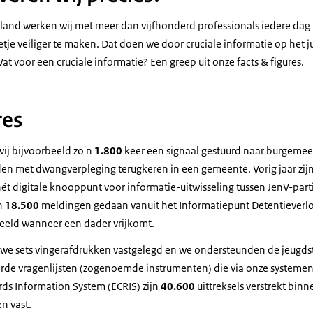
erland werken wij met meer dan vijfhonderd professionals iedere da
tje veiliger te maken. Dat doen we door cruciale informatie op het 
at voor een cruciale informatie? Een greep uit onze facts & figures.
res
ij bijvoorbeeld zo'n
1.800
keer een signaal gestuurd naar burgeme
den met dwangverpleging terugkeren in een gemeente. Vorig jaar zij
hét digitale knooppunt voor informatie-uitwisseling tussen JenV-part
'n
18.500
meldingen gedaan vanuit het Informatiepunt Detentieverloo
beeld wanneer een dader vrijkomt.
we sets vingerafdrukken vastgelegd en we ondersteunden de jeugds
rde vragenlijsten (zogenoemde instrumenten) die via onze systemen z
ds Information System (ECRIS) zijn
40.600
uittreksels verstrekt bin
en vast.