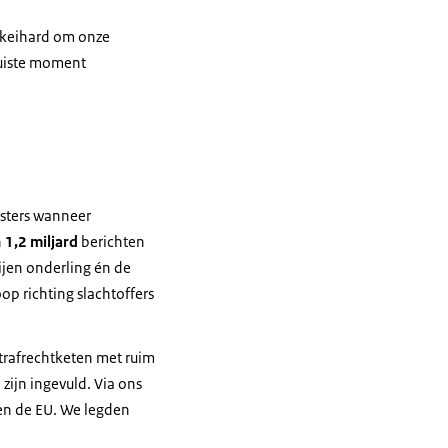
g keihard om onze
juiste moment
esters wanneer
n
1,2 miljard
berichten
ijen onderling én de
p richting slachtoffers
trafrechtketen met ruim
ijn ingevuld. Via ons
nen de EU. We legden