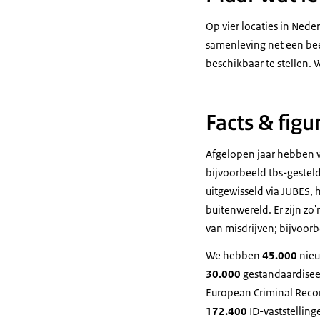
Op vier locaties in Ned
samenleving net een bee
beschikbaar te stellen. W
Facts & figu
Afgelopen jaar hebben w
bijvoorbeeld tbs-gestel
uitgewisseld via JUBES, 
buitenwereld. Er zijn zo
van misdrijven; bijvoor
We hebben
45.000
nieu
30.000
gestandaardisee
European Criminal Recor
172.400
ID-vaststelling