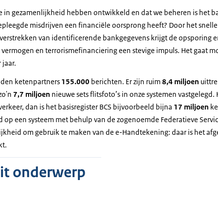
e in gezamenlijkheid hebben ontwikkeld en dat we beheren is het b
epleegde misdrijven een financiële oorsprong heeft? Door het snelle
verstrekken van identificerende bankgegevens krijgt de opsporing e
 vermogen en terrorismefinanciering een stevige impuls. Het gaat
 jaar.
elden ketenpartners
155.000
berichten. Er zijn ruim
8,4 miljoen
uittr
zo'n
7,7 miljoen
nieuwe sets flitsfoto’s in onze systemen vastgelegd.
erkeer, dan is het basisregister BCS bijvoorbeeld bijna
17 miljoen
ke
d op een systeem met behulp van de zogenoemde Federatieve Servi
jkheid om gebruik te maken van de e-Handtekening: daar is het afg
kt.
dit onderwerp