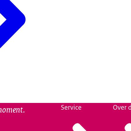
 moment.
Service
Over d