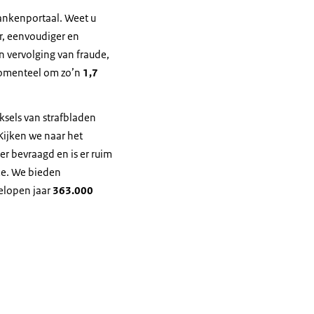
ankenportaal. Weet u
r, eenvoudiger en
n vervolging van fraude,
 momenteel om zo’n
1,7
eksels van strafbladen
 Kijken we naar het
er bevraagd en is er ruim
ce. We bieden
elopen jaar
363.000