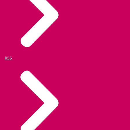
Geïntegreerd Casusoverleg Ondersteunend Systeem
Wat doen derden?
(GCOS)
Justid voert de dienst Middenvelder volledig zelf uit,
Om gebruik te kunnen maken van de middenvelder
behalve het koppelvlak aan de zijde van de afnemer.
is op zijn minst GCOS of een eigen IT-voorziening
Hier dient de afnemer zelf afspraken over te maken met
nodig waar u de casus-overleggen in uitvoert.
de leverancier.
Eigen IT-voorziening
Wanneer u geen gebruik maakt van GCOS als
RSS
geliëerde dienst, dan heeft u een eigen
casusvoorziening nodig.