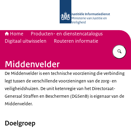
Naar de homepage van Justitiële Inf
Justitiële Informatiedienst
Ministerie van Justitie en
Veiligheid
Home
Producten- en dienstencatalogus
Digitaal uitwisselen
Routeren informatie
Vu
Middenvelder
De Middenvelder is een technische voorziening die verbinding
legt tussen de verschillende voorzieningen van de zorg- en
veiligheidshuizen. De unit ketenregie van het Directoraat-
Generaal Straffen en Beschermen (DGSenB) is eigenaar van de
Middenvelder.
Doelgroep