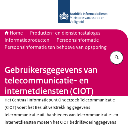
Naar de homepage van Justitiële Inf
Justitiële Informatiedienst
Ministerie van Justitie en
Veiligheid
Home
Producten- en dienstencatalogus
Informatieproducten
Persoonsinformatie
Persoonsinformatie ten behoeve van opsporing
Vu
Gebruikersgegevens van
telecommunicatie- en
internetdiensten (CIOT)
Het Centraal Informatiepunt Onderzoek Telecommunicatie
(CIOT) voert het Besluit verstrekking gegevens
telecommunicatie uit. Aanbieders van telecommunicatie- en
internetdiensten moeten het CIOT bedrijfsvoeringgegevens