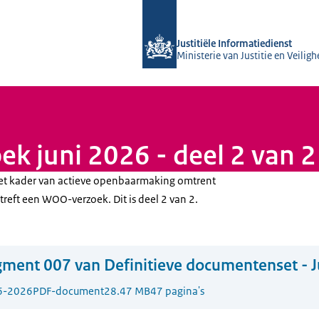
Naar de homepage van Justitiële Info
Justitiële Informatiedienst
Ministerie van Justitie en Veiligh
k juni 2026 - deel 2 van 2
n het kader van actieve openbaarmaking omtrent
eft een WOO-verzoek. Dit is deel 2 van 2.
ment 007 van Definitieve documentenset - J
6-2026
PDF-document
28.47 MB
47 pagina's