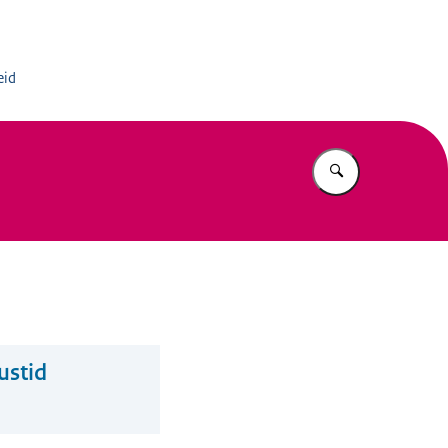
rmatiedienst
eid
Vul in wat u z
ustid