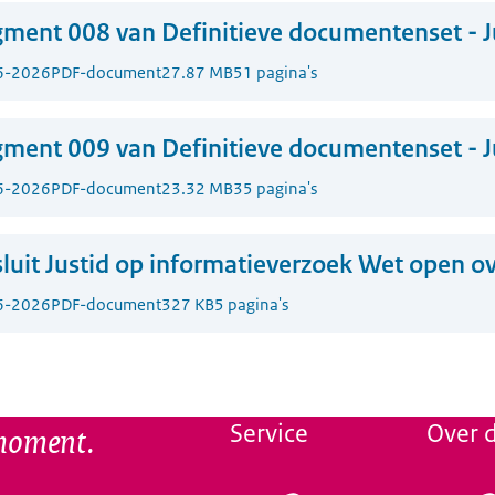
ment 008 van Definitieve documentenset - J
6-2026
PDF-document
27.87 MB
51 pagina's
ment 009 van Definitieve documentenset - J
6-2026
PDF-document
23.32 MB
35 pagina's
luit Justid op informatieverzoek Wet open ov
6-2026
PDF-document
327 KB
5 pagina's
 moment.
Service
Over d