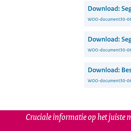
Download:
Seg
WOO-document
30-0
Download:
Seg
WOO-document
30-0
Download:
Bes
WOO-document
30-0
Cruciale informatie op het juiste