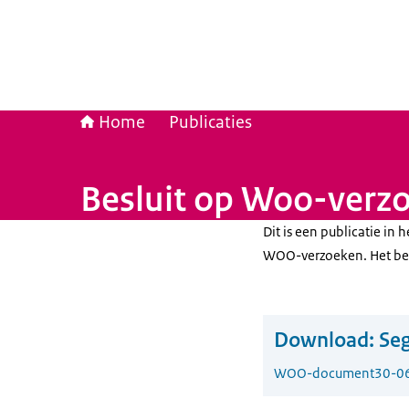
Home
Publicaties
Besluit op Woo-verzoe
Dit is een publicatie i
WOO-verzoeken. Het betr
Download:
Seg
WOO-document
30-0