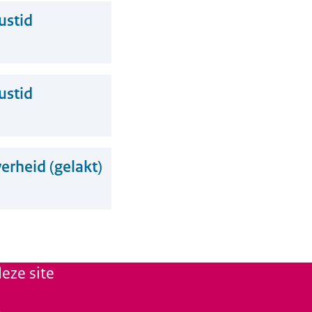
ustid
ustid
erheid (gelakt)
eze site