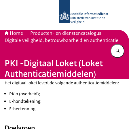
Naar de homepage van Justitiële Inf
Justitiële Informatiedienst
Ministerie van Justitie en
Veiligheid
Home
Producten- en dienstencatalogus
Digitale veiligheid, betrouwbaarheid en authenticatie
Vu
PKI -Digitaal Loket (Loket
Authenticatiemiddelen)
Het digitaal loket levert de volgende authenticatiemiddelen:
PKIo (overheid);
E-handtekening;
E-herkenning.
Doelgroep