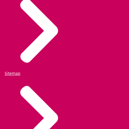
identificeren verkleint de kans dat oplichters zich voor
kunnen doen als iemand anders. Digitale certificaten
waarborgen dus betrouwbaarheid.
Aanvragen voor een e-Handtekening.
Aanvragen voor een e-Herkenning middel.
info@justid.nl
Aanvullende diensten / gelieerde diensten
Niet van toepassing.
Sitemap